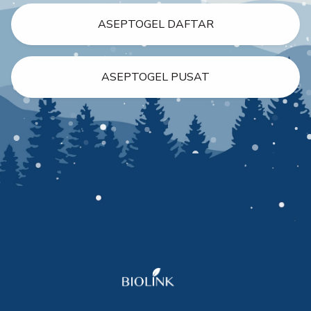
ASEPTOGEL DAFTAR
ASEPTOGEL PUSAT