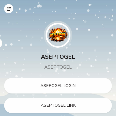
ASEPTOGEL
ASEPTOGEL
ASEPOGEL LOGIN
ASEPTOGEL LINK