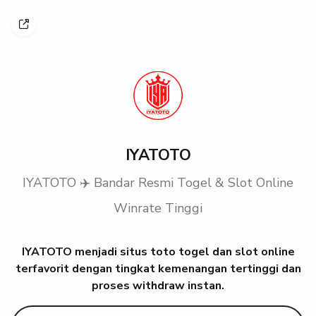
IYATOTO
IYATOTO ✈️ Bandar Resmi Togel & Slot Online
Winrate Tinggi
IYATOTO menjadi situs toto togel dan slot online
terfavorit dengan tingkat kemenangan tertinggi dan
proses withdraw instan.