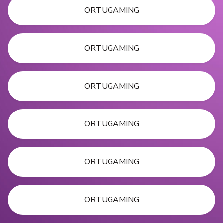
ORTUGAMING
ORTUGAMING
ORTUGAMING
ORTUGAMING
ORTUGAMING
ORTUGAMING