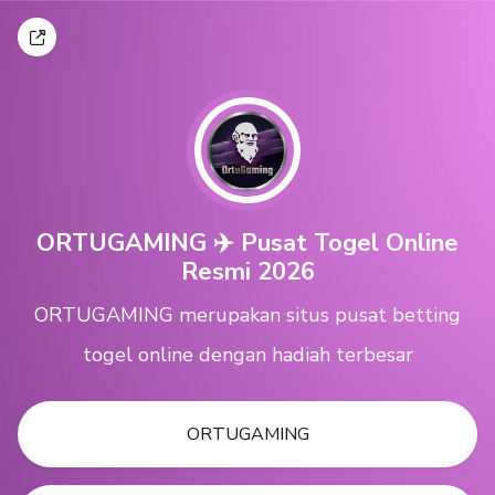
ORTUGAMING ✈️ Pusat Togel Online
Resmi 2026
ORTUGAMING merupakan situs pusat betting
togel online dengan hadiah terbesar
ORTUGAMING